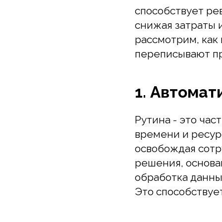
снижая затраты и с
рассмотрим, как и
переписывают прав
1. Автомати
Рутина - это часть 
времени и ресурсо
освобождая сотруд
решения, основанны
обработка данных, 
Это способствует 
2. Прогнозир
Искусственный инт