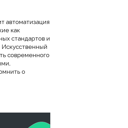
кусственный
овременного
ть о