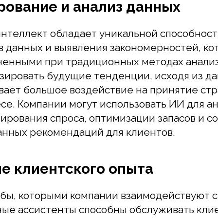
анных и выявления закономерностей, которы
нными при традиционных методах анализа. 
ровать будущие тенденции, исходя из данных
ает большое воздействие на принятие страте
. Компании могут использовать ИИ для анали
ования спроса, оптимизации запасов и созда
ых рекомендаций для клиентов.
 клиентского опыта
, которыми компании взаимодействуют с клие
е ассистенты способны обслуживать клиенто
доставляя быстрые ответы на вопросы и помо
 Персонализированные рекомендации, созда
иентах, позволяют улучшить их опыт и повыс