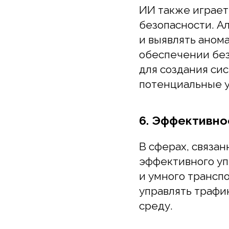
для создания сист
потенциальные угр
6. Эффективное 
В сферах, связанны
эффективного упра
и умного транспор
управлять трафико
среду.
Заключение
Однако, несмотря 
бизнес-процессов 
безопасность данны