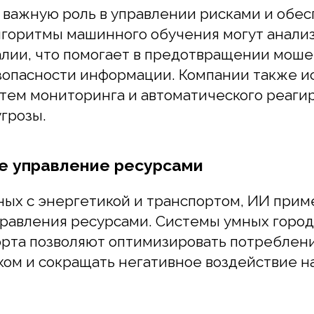
ем мониторинга и автоматического реагирова
озы.
управление ресурсами
х с энергетикой и транспортом, ИИ применяе
вления ресурсами. Системы умных городов, 
та позволяют оптимизировать потребление эн
м и сокращать негативное воздействие на о
на все преимущества, с которыми приходит а
через ИИ, возникают важные вопросы, такие 
х, приватность и этика. Разработка этичных 