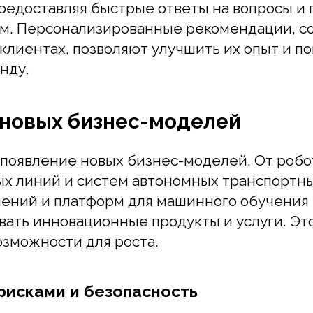
у.
новых бизнес-моделей
явление новых бизнес-моделей. От роботиз
линий и систем автономных транспортных ср
ий и платформ для машинного обучения - ИИ
ть инновационные продукты и услуги. Это от
можности для роста.
исками и безопасность
ажную роль в управлении рисками и обеспеч
оритмы машинного обучения могут анализиро
ии, что помогает в предотвращении мошеннич
асности информации. Компании также испол