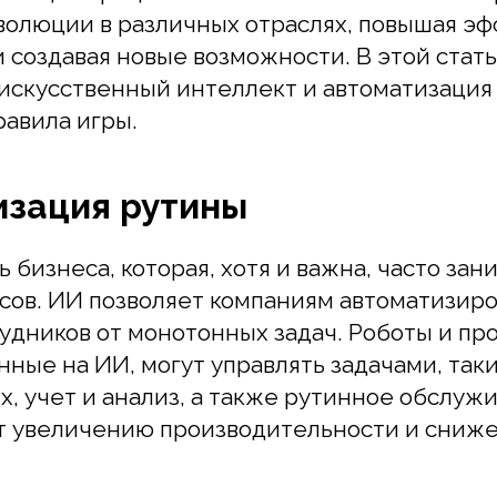
оздавая новые возможности. В этой статье м
скусственный интеллект и автоматизация биз
ила игры.
зация рутины
бизнеса, которая, хотя и важна, часто занимае
в. ИИ позволяет компаниям автоматизировать 
ников от монотонных задач. Роботы и прогр
е на ИИ, могут управлять задачами, такими к
учет и анализ, а также рутинное обслуживани
увеличению производительности и снижению 
ование и анализ данных
еллект обладает уникальной способностью а