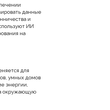
ния на
тся для
умных домов
ергии,
кружающую
втоматизация
как
стандартов и