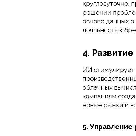
лояльность к бренд
4. Развитие 
ИИ стимулирует по
производственных 
облачных вычислен
компаниям создава
новые рынки и воз
5. Управление р
ИИ также играет в
безопасности. Алг
и выявлять аномал
обеспечении безоп