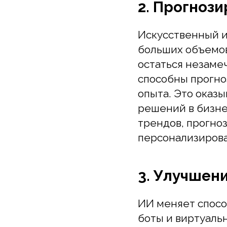
больших объемов д
остаться незамече
способны прогнози
опыта. Это оказыв
решений в бизнесе
трендов, прогнозир
персонализированн
3. Улучшение
ИИ меняет способы
боты и виртуальны
круглосуточно, пре
решении проблем.
основе данных о кл