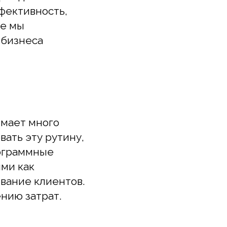
ы
неса
т много
эту рутину,
аммные
ак
е клиентов.
затрат.
нализа