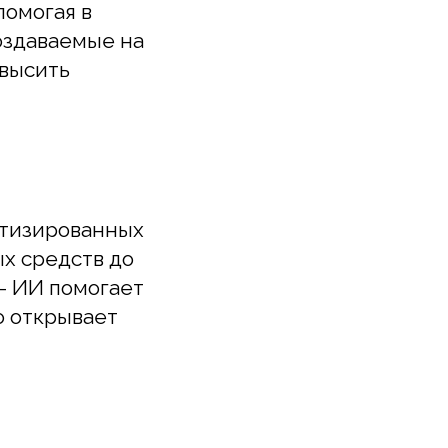
ированных
едств до
 помогает
крывает
ении
вать данные
ества и
ьзуют ИИ