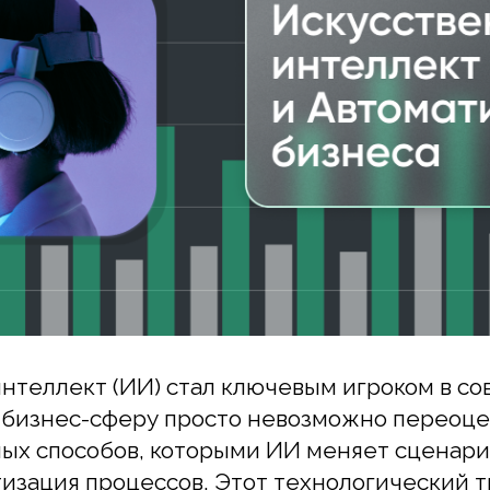
еллект (ИИ) стал ключевым игроком в совре
бизнес-сферу просто невозможно переоценить
 способов, которыми ИИ меняет сценарий би
зация процессов. Этот технологический трен
люции в различных отраслях, повышая эффект