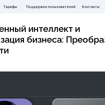
Продукты
нный интеллект и
ация бизнеса: Преобразо
Решения
и