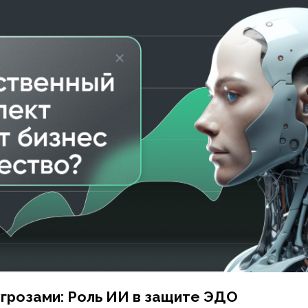
розами: Роль ИИ в защите ЭДО
тся или о плодотворной стороне человече