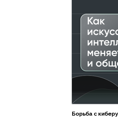
Борьба с киберуг
Машины не ошибаю
ошибок
idocs