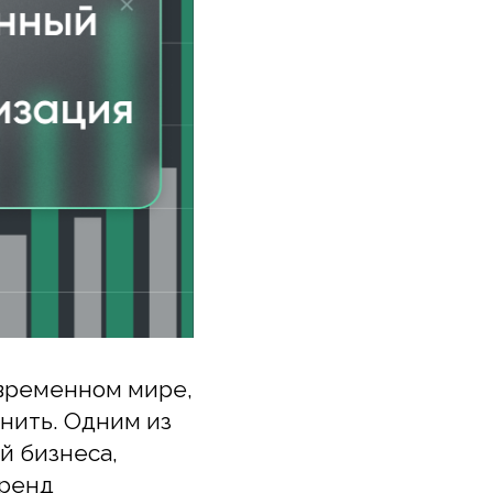
Зарегистрироват
менном мире,
. Одним из
знеса,
д
ивность,