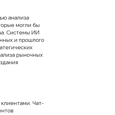
е могли бы
Системы ИИ
 и прошлого
гических
за рыночных
ния
нтами. Чат-
в
гая в
ваемые на
ить