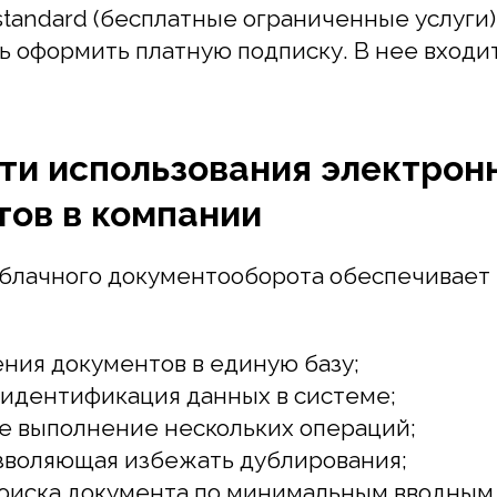
и использования электронны
в в компании
ачного документооборота обеспечивает бизн
я документов в единую базу;
ентификация данных в системе;
ыполнение нескольких операций;
воляющая избежать дублирования;
ска документа по минимальным вводным дан
й контроль движения документа на всех этап