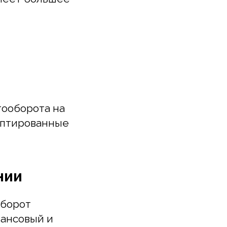
орота на
рованные
от
овый и
о настроить
оможет вам