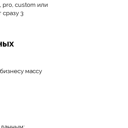
х
есу массу
ным;
ах.