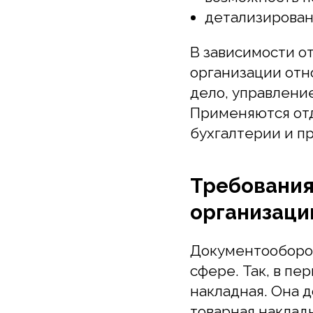
В зависимости от 
организации относ
дело, управление,
Применяются отдел
бухгалтерии и про
Требования 
организации
Документооборот п
сфере. Так, в пер
накладная. Она доп
товарная накладна
количество требов
использование э