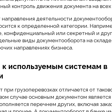
направления деятельности документооборот в
ится к определенной категории. Например, а
 конфиденциальный или секретный и другие 
ьные виды документооборота на складе, прои
чих направлениях бизнеса.
к используемым системам в
ри грузоперевозках отличается от такового 
вом случае основным документом является тра
олняется перечнем других, включая заказ-нар
я и прочее. А документооборот в банке имее
аний:
лектронной подписи;