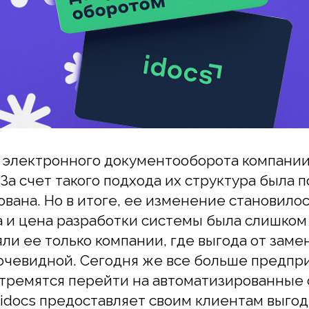
ектронного документооборота компании соз
 счет такого подхода их структура была полн
на. Но в итоге, ее изменение становилось пр
 цена разработки системы была слишком бол
 ее только компании, где выгода от замены р
евидной. Сегодня же все больше предприятий
емятся перейти на автоматизированные сис
ocs предоставляет своим клиентам выгодные
andard (бесплатные ограниченные услуги), pro
формить платную подписку. В нее входит сра