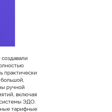
Зарегистрироват
давали
остью
актически
ьшой,
учной
, включая
темы ЭДО.
 тарифные
, custom или
зу 3