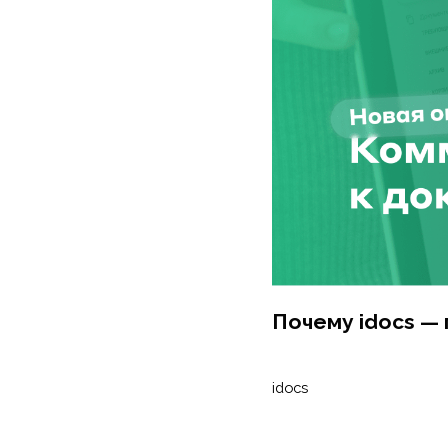
Почему idocs — п
idocs