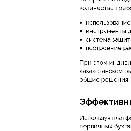
инструменты для
система защиты 
построение расп
При этом индивиду
казахстанском рын
общие решения.
Эффективные
Используя платфор
первичных бухгалт
кадровый документ
права и назначить 
возможностей.
Оставьте заявку
и у