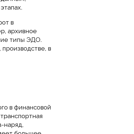
рхивное
типы ЭДО.
зводстве, в
в финансовой
нспортная
яд,
т большее