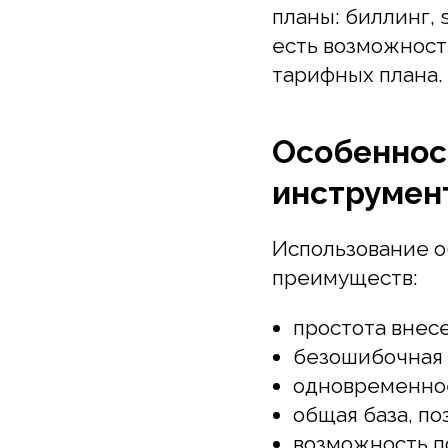
тарифных плана.
Особенност
инструменто
Использование обл
преимуществ:
простота внесени
безошибочная ид
одновременное в
общая база, поз
возможность пои
детализированны