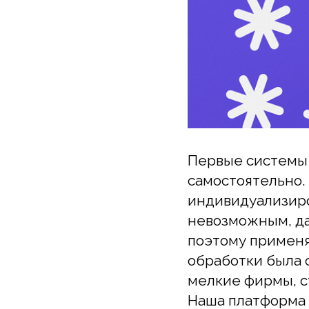
Первые системы эл
самостоятельно. За
индивидуализирова
невозможным, да и
поэтому применяли
обработки была оч
мелкие фирмы, стр
Наша платформа id
планы: биллинг, st
есть возможность о