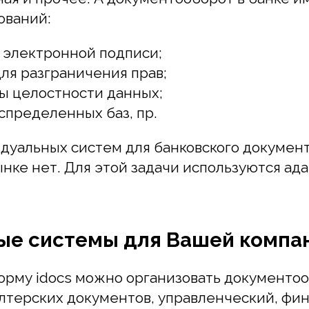
 разграничения прав;
целостности данных;
ределенных баз, пр.
альных систем для банковского документооб
ке нет. Для этой задачи используются адапти
 системы для Вашей компании
му idocs можно организовать документообор
ерских документов, управленческий, финанс
ооборот. Руководитель может самостоятельн
ответственных лиц, которые будут иметь ряд
знайте, как электронный документооборот п