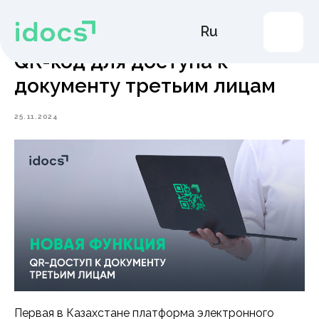
Ru
QR-код для доступа к
документу третьим лицам
Продукты
Решения
25.11.2024
Тарифы
МЭДО
КЭДО
Поддержка пользователей
Контакты
Первая в Казахстане платформа электронного