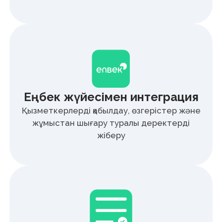
Қызметкер
Барлық кадрлық процестер — бір жерде.
Демалысқа өтініш беріңіз, құжаттармен
танысыңыз және оларды кеңсеге бармай-
ақ онлайн қол қойыңыз.
HR
Аз рутина — адамдарға көбірек уақыт. Қағаз
архивтер мен қолмен процестерсіз жүйеде
кадрлық құжаттарды жасаңыз, жіберіңіз
және бақылаңыз.
Басшы
Шешімдерді жылдамырақ қабылдаңыз.
Кадрлық құжаттарға онлайн бірнеше рет