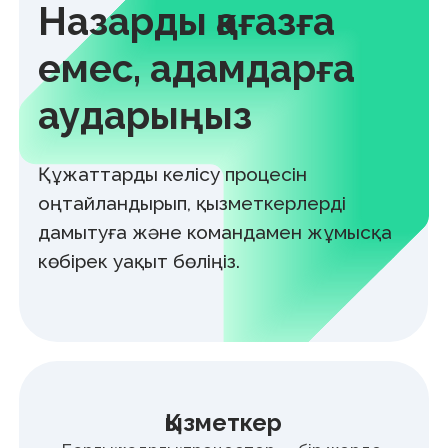
+7
Өтінім қалдыру
“Өтінім жіберу” батырмасын басу арқылы сіз жеке
деректеріңізді Құпиялылық саясатына сәйкес жинауға,
сақтауға және өңдеуге келісім бересіз. Сондай-ақ,
“Дербес деректер және оларды қорғау туралы” Қазақстан
Республикасының Заңымен белгіленген өзге де
құқықтарыңыз бен міндеттеріңізбен таныс екеніңізді
растайсыз.