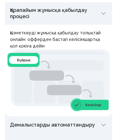
Қарапайым жұмысқа қабылдау
процесі
Қызметкерді жұмысқа қабылдау толықтай
онлайн: офферден бастап келісімшартқа
қол қоюға дейін
Демалыстарды автоматтандыру