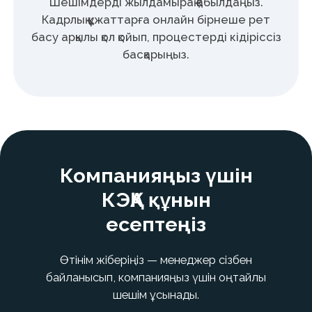
Құпиялылық саясаты
Жария оферта шарты
Дербес деректерді жинауға және өңдеуге келісім
Пайдаланушы келісімі
API документациясы
© 2025 IDOCS International Ltd