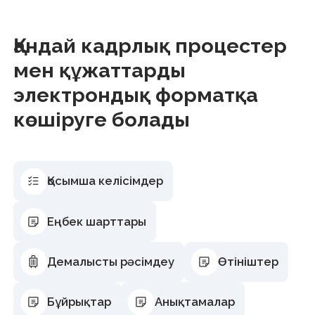
Қосымша келісімдер
Еңбек шарттары
Демалысты рәсімдеу
Өтініштер
Бұйрықтар
Анықтамалар
Табельдер
2026 мамырынан бастап
Демалыс кестесі
2026 мамырынан бастап
Іссапарлар
2026 мамырынан бастап