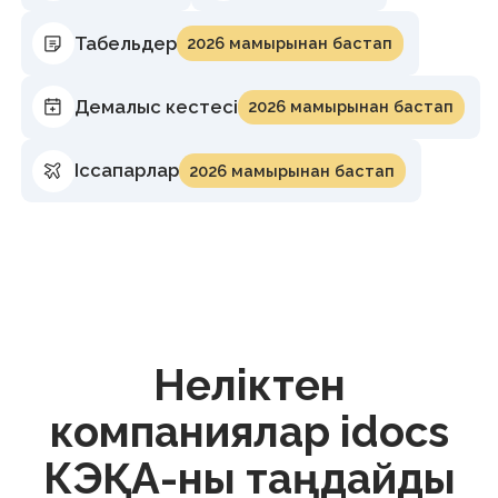
Неліктен
компаниялар idocs
КЭҚА-ны таңдайды
Қазақстан Республикасының
Еңбек кодексі талаптарын
сақтау
Кадрлық құжаттармен заңнамаға сәйкес
жұмыс істеп, қателіктер тәуекелін
азайтыңыз.