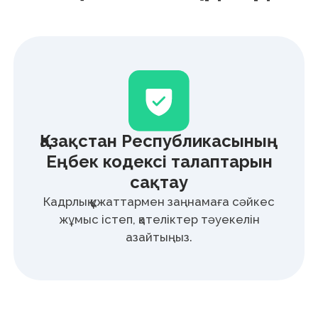
Қағаз құжаттардан бас тарту
Кадрлық құжат айналымын электрондық
форматқа ауыстырып, басып шығару, сақтау
және жеткізу шығындарын қысқартыңыз.