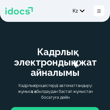
Kz
Өнімдер
Шешімдер
Кадрлық
Тарифтер
электрондық құжат
ХЭҚА
айналымы
КЭҚА
Пайдаланушыларға қолдау
Кадрлық процестерді автоматтандыру:
жұмысқа қабылдаудан бастап жұмыстан
босатуға дейін
Байланыс
Өтінім жіберу