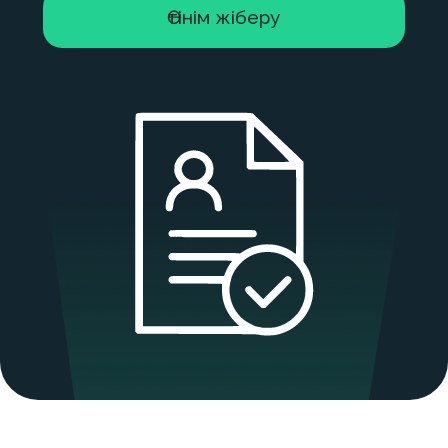
Тіркелу
Қандай кадрлық процестер
мен құжаттарды
электрондық форматқа
көшіруге болады