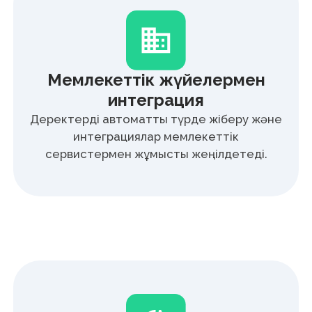
Кадрлық құжаттарға онлайн қол қойып,
қызметкерлерді тезірек рәсімдеңіз —
күтусіз және қолмен өңдеусіз.
Құжаттарды
орталықтандырылған сақтау
Барлық кадрлық құжаттар бір жүйеде
сақталып, HR-командаға және
қызметкерлерге кез келген уақытта
қолжетімді.