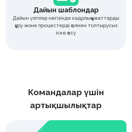
басу арқылы қол қойып, процестерді кідіріссіз
басқарыңыз.
Компанияңыз үшін
КЭҚА құнын
есептеңіз
Өтінім жіберіңіз — менеджер сізбен
байланысып, компанияңыз үшін оңтайлы
шешім ұсынады.