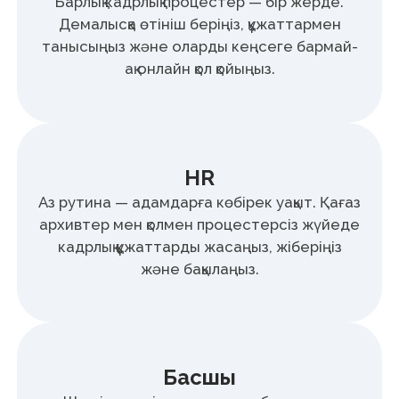
Блог
Ақпараттық қауіпсіздік
Мансап