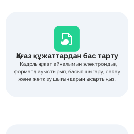
Мемлекеттік жүйелермен
интеграция
Деректерді автоматты түрде жіберу және
интеграциялар мемлекеттік
сервистермен жұмысты жеңілдетеді.
HR-процестерді жеделдету