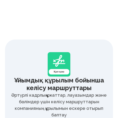
артықшылықтар
Назарды қағазға
емес, адамдарға
аударыңыз
Құжаттарды келісу процесін
оңтайландырып, қызметкерлерді
дамытуға және командамен жұмысқа
көбірек уақыт бөліңіз.