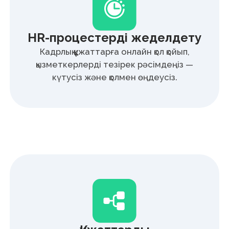
Сервис
мүмкіндіктері